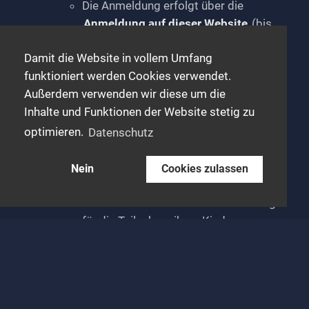
Die Anmeldung erfolgt über die
Anmeldung auf dieser Website
(bis
spätestens 22.05.2025)
Damit die Website in vollem Umfang
Die Startgebühr beträgt 14€ und ist
funktioniert werden Cookies verwendet.
bei der Anmeldung zu entrichten.
Außerdem verwenden wir diese um die
Eine Rückerstattung der Startgebühr
Inhalte und Funktionen der Website stetig zu
ist nicht möglich.
Haftung und Einverständniserklärung
optimieren.
Datenschutz
Die Teilnahme erfolgt auf eigene
Gefahr.
Nein
Cookies zulassen
Eltern oder Erziehungsberechtigte
müssen eine Einverständniserklärung
für die Teilnahme ihres Kindes
abgeben.
Der Veranstalter übernimmt keine
Haftung für Verletzungen, Schäden
oder den Verlust von persönlichen