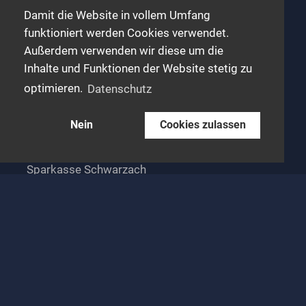
Damit die Website in vollem Umfang
Jahresbeitrag Vereinsmitglieder
funktioniert werden Cookies verwendet.
Kinder € 30,- / Jahr
Außerdem verwenden wir diese um die
Erwachsene € 45,- /Jahr
Inhalte und Funktionen der Website stetig zu
Familien € 100,- / Jahr
optimieren.
Datenschutz
Nein
Cookies zulassen
Bankverbindung
Sparkasse Schwarzach
IBAN AT822040400040533523
BIC SBGSAT2SXXX
Empfänger: SV Schwarzach Sektion Tri+Run.
Haftungsausschluss