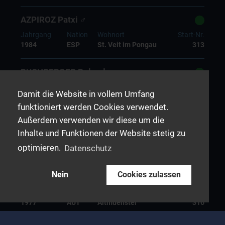
AZPIROZ Patxi ♂
Jahrgang
Nation
Wohnort
Start-Nr.
1984
ESP
St. Veit im Pongau
313
BUCHBERGER Roland ♂
Jahrgang
Nation
Wohnort
Start-Nr.
Damit die Website in vollem Umfang
1978
AUT
Kronstorf
314
funktioniert werden Cookies verwendet.
Außerdem verwenden wir diese um die
MEINZER stephan ♂
Inhalte und Funktionen der Website stetig zu
Jahrgang
Nation
Wohnort
Start-Nr.
optimieren.
Datenschutz
1989
AUT
Fusch
315
Nein
Cookies zulassen
GATTINGER Christian ♂
Jahrgang
Nation
Wohnort
Start-Nr.
1977
AUT
Altmuenster
316